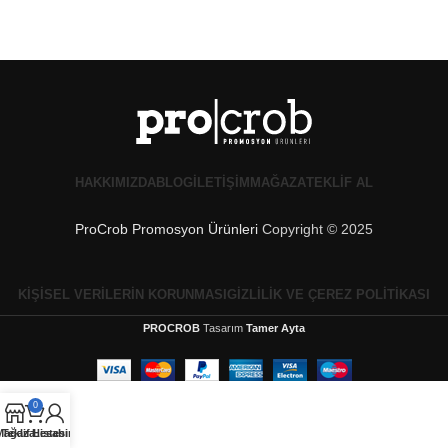
HAKKIMIZDA
BLOG
İLETIŞIM
MAĞAZA
TEKLIF AL
ProCrob Promosyon Ürünleri
Copyright © 2025
KIŞISEL VERILERIN KORUNMASI
GIZLILIK VE ÇEREZ POLITIKASI
PROCROB
Tasarım
Tamer Ayta
0
Mağaza
Teklif Listesi
Hesabım