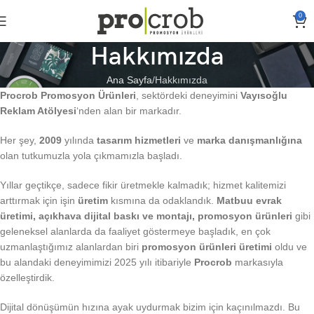
0
Hakkımızda
Ana Sayfa
Hakkımızda
Procrob Promosyon Ürünleri
, sektördeki deneyimini
Vayısoğlu
Reklam Atölyesi
‘nden alan bir markadır.
Her şey,
2009
yılında
tasarım hizmetleri
ve
marka danışmanlığına
olan tutkumuzla yola çıkmamızla başladı.
Yıllar geçtikçe, sadece fikir üretmekle kalmadık; hizmet kalitemizi
arttırmak için işin
üretim
kısmına da odaklandık.
Matbuu evrak
üretimi, açıkhava dijital baskı ve montajı, promosyon ürünleri
gibi
geleneksel alanlarda da faaliyet göstermeye başladık, en çok
uzmanlaştığımız alanlardan biri
promosyon ürünleri üretimi
oldu ve
bu alandaki deneyimimizi 2025 yılı itibariyle
Procrob
markasıyla
özelleştirdik.
Dijital dönüşümün hızına ayak uydurmak bizim için kaçınılmazdı. Bu