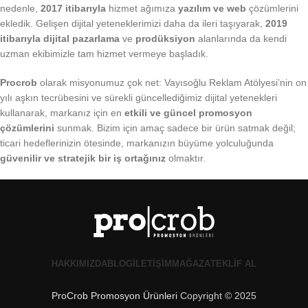
nedenle,
2017 itibarıyla
hizmet ağımıza
yazılım ve web
çözümlerini
ekledik. Gelişen dijital yeteneklerimizi daha da ileri taşıyarak,
2019
itibarıyla
dijital pazarlama
ve
prodüksiyon
alanlarında da kendi
uzman ekibimizle tam hizmet vermeye başladık.
Procrob
olarak misyonumuz çok net: Vayısoğlu Reklam Atölyesi’nin on
yılı aşkın tecrübesini ve sürekli güncellediğimiz dijital yetenekleri
kullanarak, markanız için en
etkili ve güncel promosyon
çözümlerini
sunmak. Bizim için amaç sadece bir ürün satmak değil;
ticari hedeflerinizin ötesinde, markanızın büyüme yolculuğunda
güvenilir ve stratejik bir iş ortağınız
olmaktır.
HAKKIMIZDA
BLOG
İLETIŞIM
MAĞAZA
TEKLIF AL
ProCrob Promosyon Ürünleri
Copyright © 2025