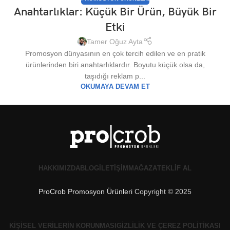
Anahtarlıklar: Küçük Bir Ürün, Büyük Bir
Etki
Tamer Oğuz Ayta
Promosyon dünyasının en çok tercih edilen ve en pratik
ürünlerinden biri anahtarlıklardır. Boyutu küçük olsa da,
taşıdığı reklam p...
OKUMAYA DEVAM ET
HAKKIMIZDA
BLOG
İLETIŞIM
MAĞAZA
TEKLIF AL
ProCrob Promosyon Ürünleri
Copyright © 2025
KIŞISEL VERILERIN KORUNMASI
GIZLILIK VE ÇEREZ POLITIKASI