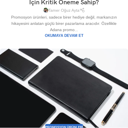
İçin Kritik Öneme Sahip?
Tamer Oğuz Ayta
Promosyon ürünleri, sadece birer hediye değil, markanızın
hikayesini anlatan güçlü birer pazarlama aracıdır. Özellikle
Adana promo...
OKUMAYA DEVAM ET
PROMOSYON ÜRÜNLERI