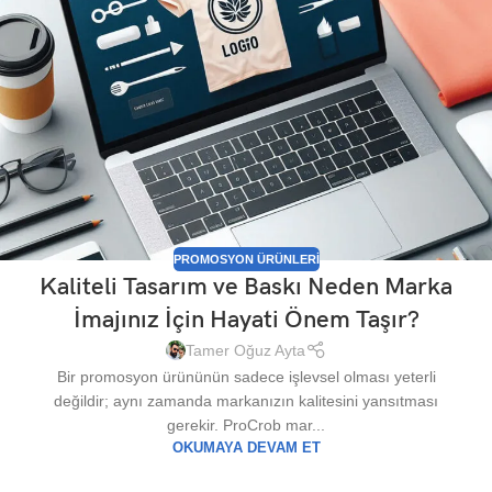
PROMOSYON ÜRÜNLERI
Kaliteli Tasarım ve Baskı Neden Marka
İmajınız İçin Hayati Önem Taşır?
Tamer Oğuz Ayta
Bir promosyon ürününün sadece işlevsel olması yeterli
değildir; aynı zamanda markanızın kalitesini yansıtması
gerekir. ProCrob mar...
OKUMAYA DEVAM ET