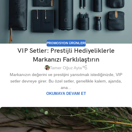
PROMOSYON ÜRÜNLERI
VIP Setler: Prestijli Hediyeliklerle
Markanızı Farklılaştırın
Tamer Oğuz Ayta
Markanızın değerini ve prestijini yansıtmak istediğinizde, VIP
setler devreye girer. Bu özel setler, genellikle kalem, ajanda,
ana...
OKUMAYA DEVAM ET